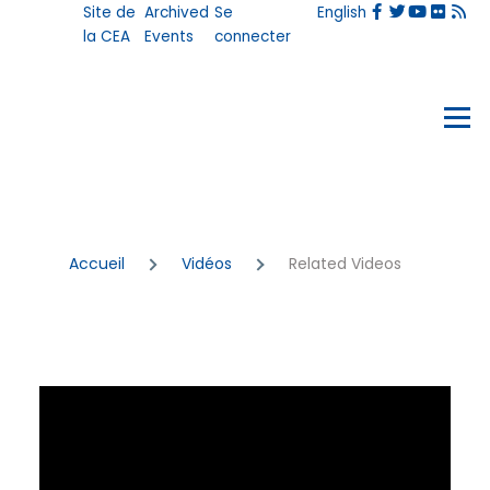
User
Site de
Archived
Se
English
Aller au contenu principal
account
la CEA
Events
connecter
menu
Events
Menu
Fil
Accueil
Vidéos
Related Videos
d'Ariane