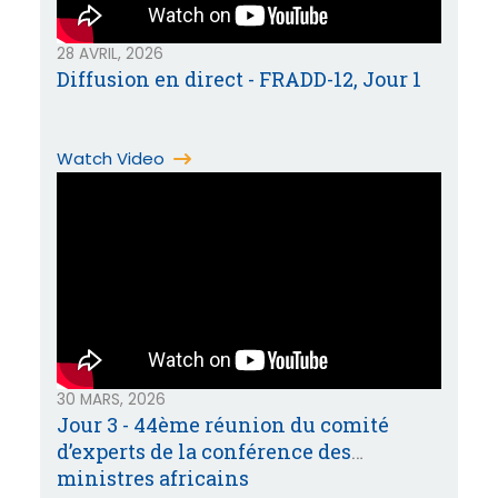
28 AVRIL, 2026
Diffusion en direct - FRADD-12, Jour 1
Watch Video
30 MARS, 2026
Jour 3 - 44ème réunion du comité
d’experts de la conférence des
ministres africains