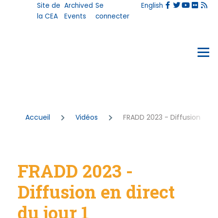
User
Site de
Archived
Se
English
Aller au contenu principal
account
la CEA
Events
connecter
menu
Events
Menu
Fil
Accueil
Vidéos
FRADD 2023 - Diffusion en di
d'Ariane
FRADD 2023 -
Diffusion en direct
du jour 1