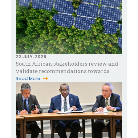
22 JULY, 2026
South African stakeholders review and
validate recommendations towards
accelerating green industrialization in…
Read More