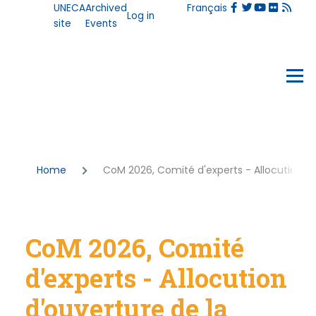
User
UNECA
Archived
Français
Skip to main content
Log in
account
site
Events
menu
Events
Menu
Breadcrumb
Home
CoM 2026, Comité d'experts - Allocution d'
CoM 2026, Comité
d'experts - Allocution
d'ouverture de la