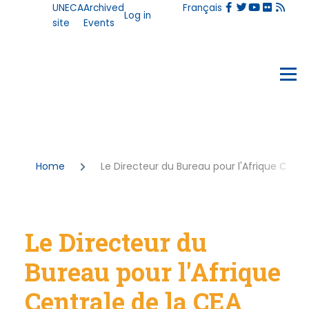
User
UNECA
Archived
Français
Skip to main content
Log in
account
site
Events
menu
Events
Menu
Breadcrumb
Home
Le Directeur du Bureau pour l'Afrique Central
Le Directeur du
Bureau pour l'Afrique
Centrale de la CEA