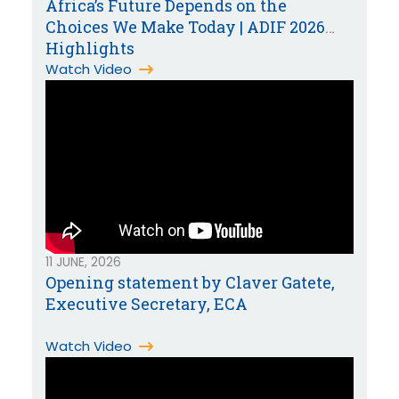
Africa’s Future Depends on the
Choices We Make Today | ADIF 2026
Highlights
Watch Video
11 JUNE, 2026
Opening statement by Claver Gatete,
Executive Secretary, ECA
Watch Video