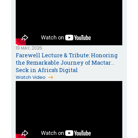
19 MAY, 2026
Farewell Lecture & Tribute: Honoring
the Remarkable Journey of Mactar
Seck in Africa’s Digital
Transformation
Watch Video