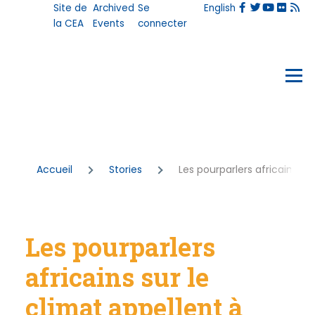
User
Site de
Archived
Se
English
Aller au contenu principal
account
la CEA
Events
connecter
menu
Events
Menu
Fil
Accueil
Stories
Les pourparlers africains s
d'Ariane
Les pourparlers
africains sur le
climat appellent à