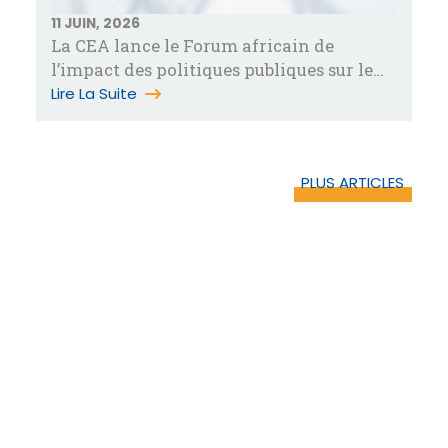
11 JUIN, 2026
La CEA lance le Forum africain de
l’impact des politiques publiques sur le
développement pour combler le fossé…
Lire La Suite
PLUS ARTICLES