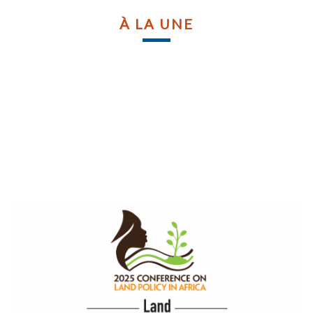
À LA UNE
l
l