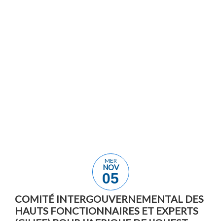
INTERGOUVE
DE HAUTS
FONCTIONNAI
EXPERTS (CIH
D’AFRIQUE D
11 no
2025
13 no
2025
Rab
MER
NOV
05
COMITÉ INTERGOUVERNEMENTAL DES
HAUTS FONCTIONNAIRES ET EXPERTS