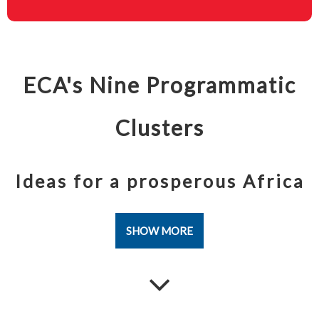
Targets
Partnerships
Publications
Documents
Targets
Partnerships
37
55
55
136
ECA's Nine Programmatic
Publications
Documents
Publications
Documents
Clusters
Ideas for a prosperous Africa
SHOW MORE