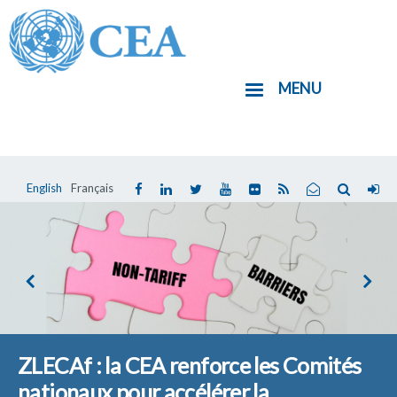
Aller
au
contenu
MENU
principal
English
Français
ZLECAf : la CEA renforce les Comités
nationaux pour accélérer la