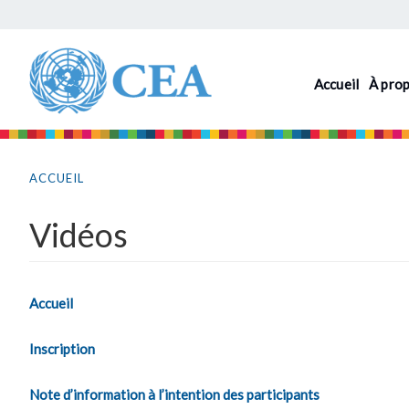
Aller
au
contenu
Accueil
À pro
principal
Vous
êtes
ACCUEIL
ici
Vidéos
Accueil
Inscription
Note d’information à l’intention des participants