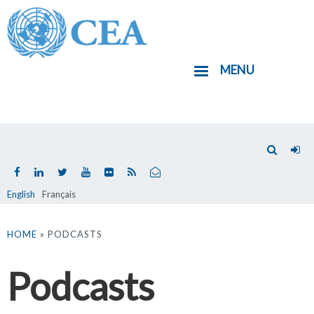
Aller
au
contenu
MENU
principal
English
Français
Vous
êtes
HOME
» PODCASTS
ici
Podcasts