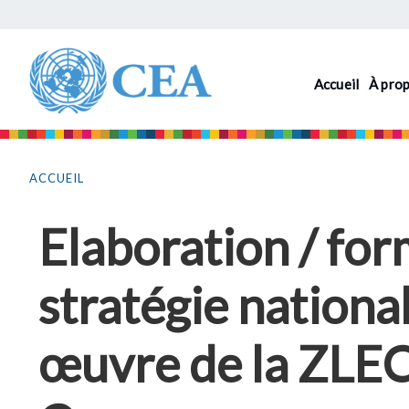
Aller
au
contenu
Accueil
À pro
principal
Vous
êtes
ACCUEIL
ici
Elaboration / for
stratégie nationa
œuvre de la ZLEC