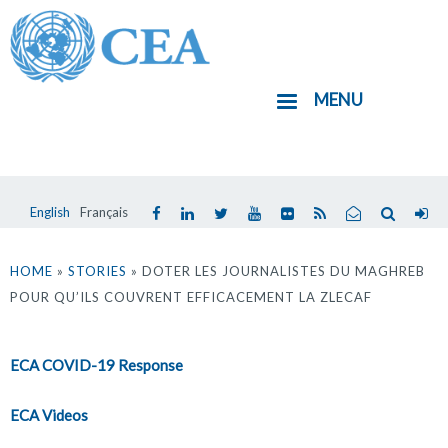
Aller
au
contenu
MENU
principal
English
Français
Vous
êtes
HOME
»
STORIES
» DOTER LES JOURNALISTES DU MAGHREB
POUR QU’ILS COUVRENT EFFICACEMENT LA ZLECAF
ici
ECA COVID-19 Response
ECA Videos