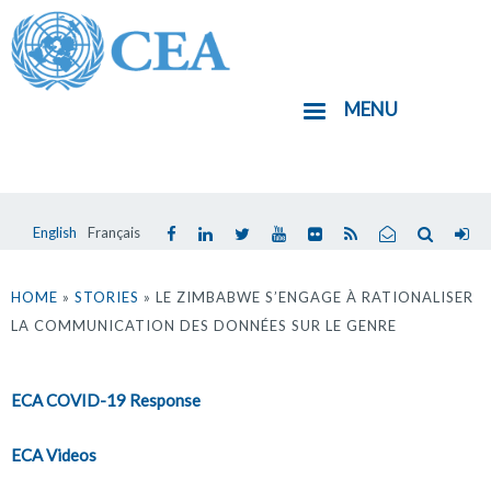
Aller
au
contenu
MENU
principal
English
Français
Vous
êtes
HOME
»
STORIES
» LE ZIMBABWE S’ENGAGE À RATIONALISER
LA COMMUNICATION DES DONNÉES SUR LE GENRE
ici
ECA COVID-19 Response
ECA Videos