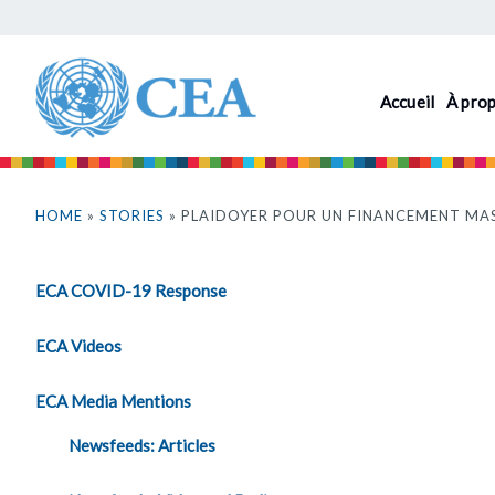
Aller
au
contenu
Accueil
À pro
principal
Vous
êtes
HOME
»
STORIES
» PLAIDOYER POUR UN FINANCEMENT MAS
ici
ECA COVID-19 Response
ECA Videos
ECA Media Mentions
Newsfeeds: Articles