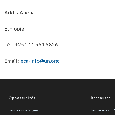
Addis-Abeba
Éthiopie
Tél : +251 11 551 5826
Email :
eca-info@un.org
Opportunités
Ressource
Les cours de langue
Les Services du 