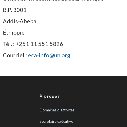
B.P. 3001
Addis-Abeba
Éthiopie
Tél. : +251 11 551 5826
Courriel :
eca-info@un.org
À propos
Domaines d’activités
Secrétaire exécutive