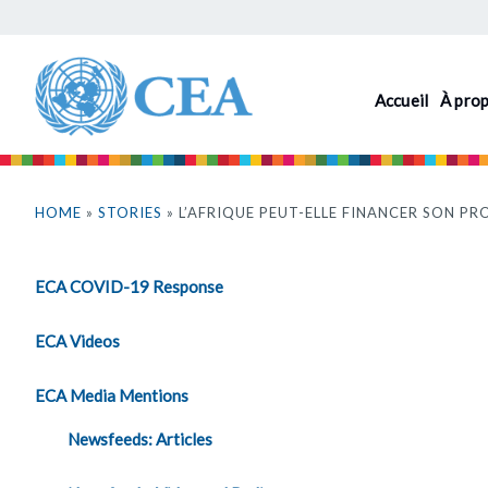
Aller
au
contenu
Accueil
À pro
principal
Vous
êtes
HOME
»
STORIES
» L’AFRIQUE PEUT-ELLE FINANCER SON P
ici
ECA COVID-19 Response
ECA Videos
ECA Media Mentions
Newsfeeds: Articles